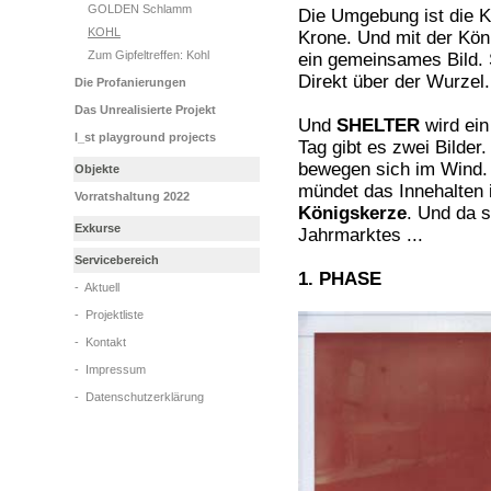
GOLDEN Schlamm
Die Umgebung ist die K
KOHL
Krone. Und mit der Köni
Zum Gipfeltreffen: Kohl
ein gemeinsames Bild. 
Direkt über der Wurzel.
Die Profanierungen
Das Unrealisierte Projekt
Und
SHELTER
wird ein
l_st playground projects
Tag gibt es zwei Bilde
bewegen sich im Wind. 
Objekte
mündet das Innehalten 
Vorratshaltung 2022
Königskerze
. Und da 
Exkurse
Jahrmarktes ...
Servicebereich
1. PHASE
-
Aktuell
-
Projektliste
-
Kontakt
-
Impressum
-
Datenschutzerklärung