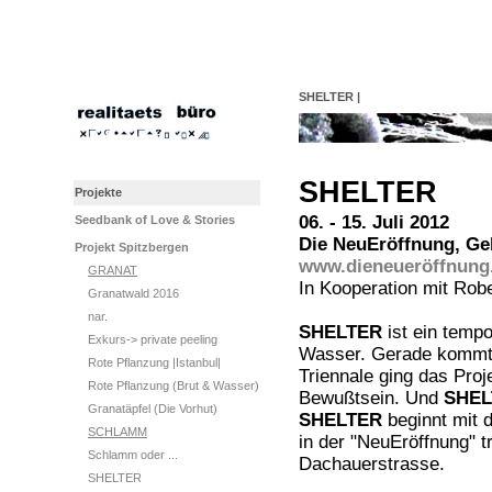
SHELTER |
SHELTER
Projekte
06. - 15. Juli 2012
Seedbank of Love & Stories
Die NeuEröffnung, Ge
Projekt Spitzbergen
www.dieneueröffnung
GRANAT
In Kooperation mit Robe
Granatwald 2016
nar.
SHELTER
ist ein temp
Exkurs-> private peeling
Wasser. Gerade komm
Rote Pflanzung |Istanbul|
Triennale ging das Pro
Rote Pflanzung (Brut & Wasser)
Bewußtsein.
Und
SHEL
Granatäpfel (Die Vorhut)
SHELTER
beginnt mit d
SCHLAMM
in der "NeuEröffnung" tr
Schlamm oder ...
Dachauerstrasse.
SHELTER